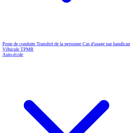
Poste de conduite
Transfert de la personne
Cas d'usage par handicap
Véhicule TPMR
Auto-école