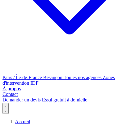
Paris / Île-de-France
Besançon
Toutes nos agences
Zones
d'intervention IDF
À propos
Contact
Demander un devis
Essai gratuit à domicile
Conduite PMR
Accueil
Poste de conduite
Transfert de la personne
Cas d'usage par handicap
Véhicule TPMR
Auto-école
Transformation auto-école
Handiconduite
Annexe 1A (installation)