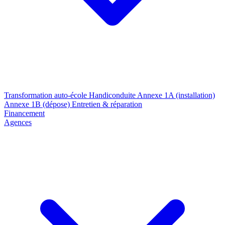
Transformation auto-école
Handiconduite
Annexe 1A (installation)
Annexe 1B (dépose)
Entretien & réparation
Financement
Agences