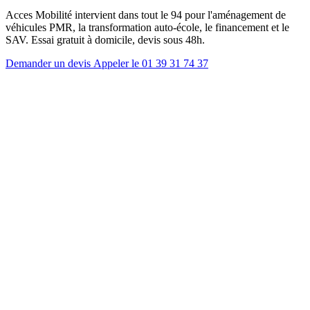
Acces Mobilité intervient dans tout le 94 pour l'aménagement de
véhicules PMR, la transformation auto-école, le financement et le
SAV. Essai gratuit à domicile, devis sous 48h.
Demander un devis
Appeler le 01 39 31 74 37
Code département
94
Population
1,4 million d'habitants
Distance agence
40 à 50 km de notre agence
Principaux axes
A4 · A86 · A6