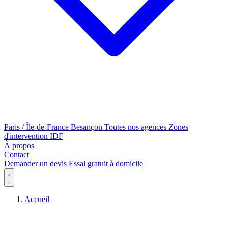
Paris / Île-de-France
Besançon
Toutes nos agences
Zones
d'intervention IDF
À propos
Contact
Demander un devis
Essai gratuit à domicile
Conduite PMR
Accueil
Poste de conduite
Transfert de la personne
Cas d'usage par handicap
Véhicule TPMR
Auto-école
Transformation auto-école
Handiconduite
Annexe 1A (installation)