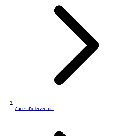
Annexe 1B (dépose)
Entretien & réparation
Financement
Agences
Paris / Île-de-France
Besançon
Toutes nos agences
Zones
d'intervention IDF
À propos
Contact
Demander un devis
Essai gratuit à domicile
Zones d'intervention