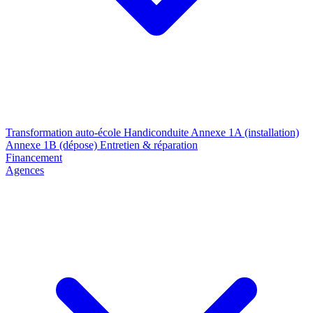
Transformation auto-école
Handiconduite
Annexe 1A (installation)
Annexe 1B (dépose)
Entretien & réparation
Financement
Agences