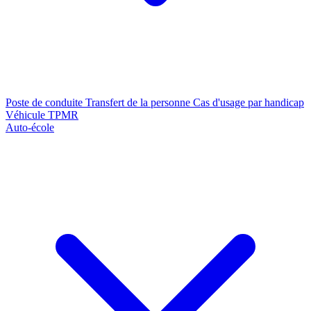
Poste de conduite
Transfert de la personne
Cas d'usage par handicap
Véhicule TPMR
Auto-école